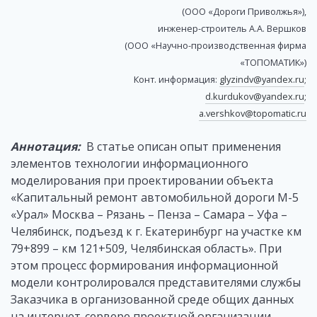
(ООО «Дороги Приволжья»),
инженер-строитель А.А. Вершков
(ООО «Научно-производственная фирма
«ТОПОМАТИК»)
Конт. информация:
glyzindv@yandex.ru
;
d.kurdukov@yandex.ru
;
a.vershkov@topomatic.ru
Аннотация:
В статье описан опыт применения
элементов технологии информационного
моделирования при проектировании объекта
«Капитальный ремонт автомобильной дороги М-5
«Урал» Москва – Рязань – Пенза – Самара – Уфа –
Челябинск, подъезд к г. Екатеринбург на участке км
79+899 – км 121+509, Челябинская область». При
этом процесс формирования информационной
модели контролировался представителями службы
Заказчика в организованной среде общих данных
на интернет-сервере проектной организации.