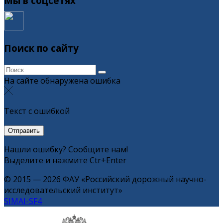
Мы в соцсетях
Поиск по сайту
На сайте обнаружена ошибка
Текст с ошибкой
Нашли ошибку? Сообщите нам!
Выделите и нажмите Ctr+Enter
© 2015 — 2026 ФАУ «Российский дорожный научно-
исследовательский институт»
SIMAI-SF4