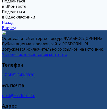
Поделиться
в ВКонтакте
Поделиться
в Одноклассники
Назад
Вперед
Официальный интернет-ресурс ФАУ «РОСДОРНИИ»
Публикация материалов сайта ROSDORNII.RU
допускается исключительно со ссылкой на источник.
Условия использования контента
Телефон
+7 (495) 540-0820
Эл. почта
post@rosdornii.ru
Адрес