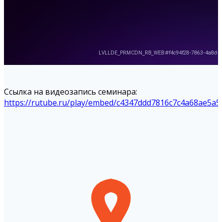
Ссылка на видеозапись семинара:
https://rutube.ru/play/embed/c4347ddd7816c7c4a68ae5a5