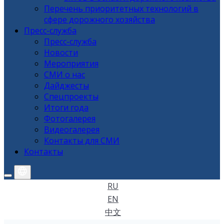
Перечень приоритетных технологий в
сфере дорожного хозяйства
Пресс-служба
Пресс-служба
Новости
Мероприятия
СМИ о нас
Дайджесты
Спецпроекты
Итоги года
Фотогалерея
Видеогалерея
Контакты для СМИ
Контакты
RU
EN
中文