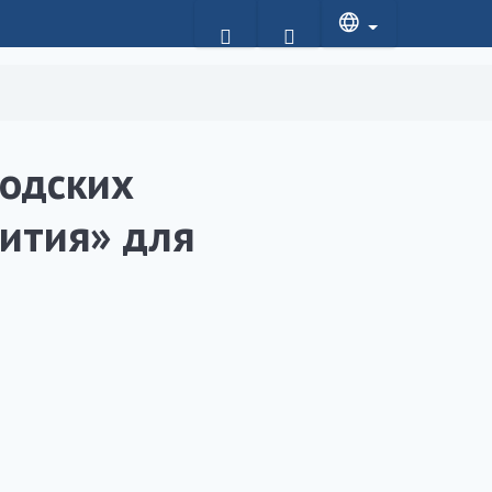
одских
ития» для