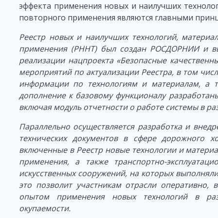
эффекта применения новых и наилучших технолог
повторного применения являются главными прин
Реестр новых и наилучших технологий, материа
применения (РННТ) был создан РОСДОРНИИ и вве
реализации нацпроекта «Безопасные качественн
мероприятий по актуализации Реестра, в том чис
информации по технологиям и материалам, а т
дополнение к базовому функционалу разработан
включая модуль отчетности о работе системы в ра
Параллельно осуществляется разработка и внедр
технических документов в сфере дорожного х
включенные в Реестр новые технологии и материа
применения, а также транспортно-эксплуатаци
искусственных сооружений, на которых выполняли
это позволит участникам отрасли оперативно, 
опытом применения новых технологий в раз
окупаемости.