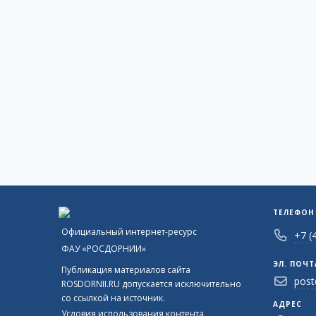
ТЕЛЕФОН
Официальный интернет-ресурс
+7 (
ФАУ «РОСДОРНИИ»
ЭЛ. ПОЧТ
Публикация материалов сайта
post
ROSDORNII.RU допускается исключительно
со ссылкой на источник.
АДРЕС
Условия использования контента