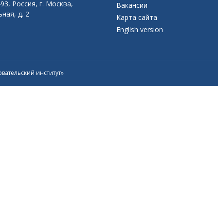
93, Россия, г. Москва,
Вакансии
ная, д. 2
Карта сайта
English version
вательский институт»
Присоединяйтесь к официальному
каналу в Max