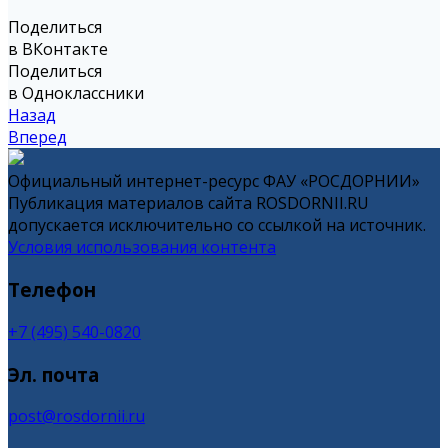
Поделиться
в ВКонтакте
Поделиться
в Одноклассники
Назад
Вперед
Официальный интернет-ресурс ФАУ «РОСДОРНИИ»
Публикация материалов сайта ROSDORNII.RU
допускается исключительно со ссылкой на источник.
Условия использования контента
Телефон
+7 (495) 540-0820
Эл. почта
post@rosdornii.ru