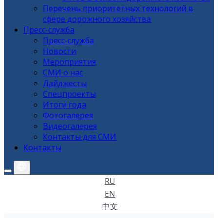
Перечень приоритетных технологий в
сфере дорожного хозяйства
Пресс-служба
Пресс-служба
Новости
Мероприятия
СМИ о нас
Дайджесты
Спецпроекты
Итоги года
Фотогалерея
Видеогалерея
Контакты для СМИ
Контакты
RU
EN
中文