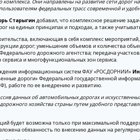
 комплекса. Они направлены на развитие сети дорог н
е пользователям федеральных трасс современной и удоб
орь Старыгин
добавил, что комплексное решение зад
г на единых принципах и подходах, а также учитыват
оительства, включающая в себя комплекс мероприятий,
рукции дорог; уменьшение объемов и количества объек
Федерального дорожного агентства; передача участко
 сервиса и многофункциональных зон сервиса.
вождения информационных систем ФАУ «РОСДОРНИИ»
Ин
твенные дороги» Федеральной государственной информ
), работе по ее внедрению и развитию.
сив данных об автомобильных дорогах и искусственных 
 дорожного хозяйства страны путем удобного представл
нкций будет возможна только при максимальной поддер
зложена обязанность по внесению данных на регулярно