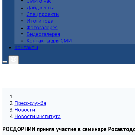
СМИ о нас
Дайджесты
Спецпроекты
Итоги года
Фотогалерея
Видеогалерея
Контакты для СМИ
Контакты
Пресс-служба
Новости
Новости института
РОСДОРНИИ принял участие в семинаре Росавтод