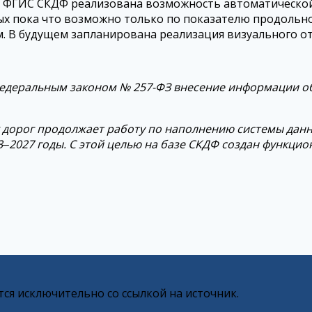
се ФГИС СКДФ реализована возможность автоматической
х пока что возможно только по показателю продольно
 В будущем запланирована реализация визуального о
 с Федеральным законом № 257-ФЗ внесение информации 
дорог продолжает работу по наполнению системы данн
3‒2027 годы. С этой целью на базе СКДФ создан функци
ся исключительно со ссылкой на источник.