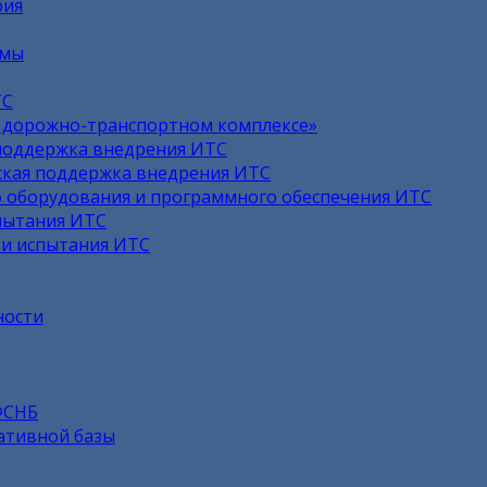
рия
емы
ТС
в дорожно-транспортном комплексе»
поддержка внедрения ИТС
кая поддержка внедрения ИТС
 оборудования и программного обеспечения ИТС
пытания ИТС
 и испытания ИТС
ности
ФСНБ
ативной базы