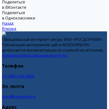
Поделиться
в ВКонтакте
Поделиться
в Одноклассники
Назад
Вперед
Официальный интернет-ресурс ФАУ «РОСДОРНИИ»
Публикация материалов сайта ROSDORNII.RU
допускается исключительно со ссылкой на источник.
Условия использования контента
Телефон
+7 (495) 540-0820
Эл. почта
post@rosdornii.ru
Адрес