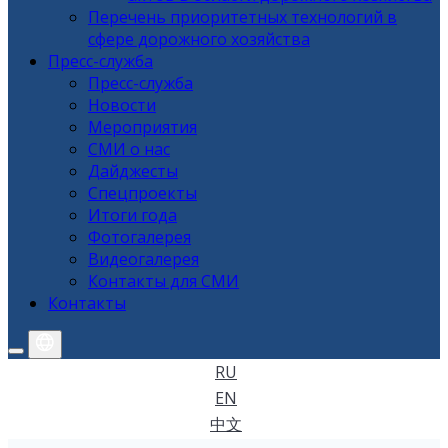
Перечень приоритетных технологий в
сфере дорожного хозяйства
Пресс-служба
Пресс-служба
Новости
Мероприятия
СМИ о нас
Дайджесты
Спецпроекты
Итоги года
Фотогалерея
Видеогалерея
Контакты для СМИ
Контакты
RU
EN
中文