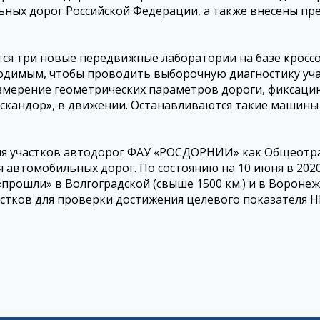
ьных дорог Российской Федерации, а также внесены пр
ся три новые передвижные лаборатории на базе кроссо
одимым, чтобы проводить выборочную диагностику уча
змерение геометрических параметров дороги, фиксацию
Эскандор», в движении. Останавливаются такие машины
ия участков автодорог ФАУ «РОСДОРНИИ» как Общеотр
я автомобильных дорог. По состоянию на 10 июня в 202
рошли» в Волгоградской (свыше 1500 км.) и в Воронежск
астков для проверки достижения целевого показателя 