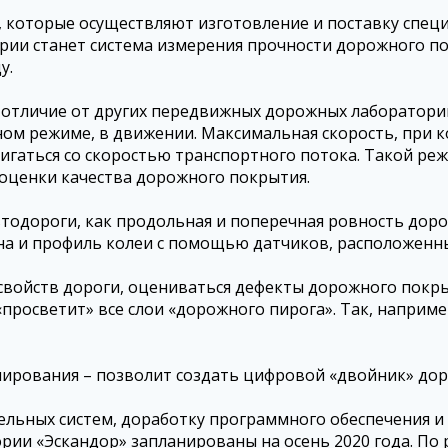
, которые осуществляют изготовление и поставку спец
ии станет система измерения прочности дорожного по
у.
В отличие от других передвижных дорожных лаборатор
ном режиме, в движении. Максимальная скорость, при 
двигаться со скоростью транспортного потока. Такой 
 оценки качества дорожного покрытия.
тодороги, как продольная и поперечная ровность дорог
ина и профиль колеи с помощью датчиков, расположенны
свойств дороги, оцениваться дефекты дорожного покры
росветит» все слои «дорожного пирога». Так, наприме
нирования – позволит создать цифровой «двойник» доро
льных систем, доработку программного обеспечения и 
ии «Эскандор» запланированы на осень 2020 года. По