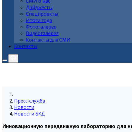
СМИ о нас
Дайджесты
Спецпроекты
Итоги года
Фотогалерея
Видеогалерея
Контакты для СМИ
Контакты
Пресс-служба
Новости
Новости БКД
Инновационную передвижную лабораторию для не