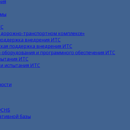
рия
емы
ТС
в дорожно-транспортном комплексе»
поддержка внедрения ИТС
кая поддержка внедрения ИТС
 оборудования и программного обеспечения ИТС
пытания ИТС
 и испытания ИТС
ности
ФСНБ
ативной базы