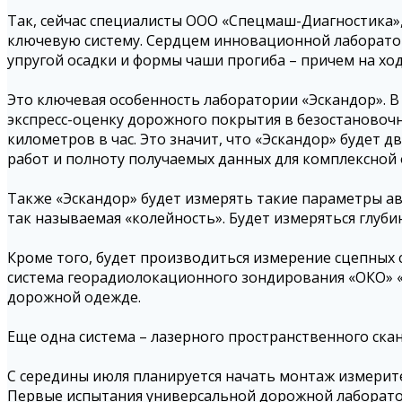
Так, сейчас специалисты ООО «Спецмаш-Диагностика»
ключевую систему. Сердцем инновационной лаборатор
упругой осадки и формы чаши прогиба – причем на ход
Это ключевая особенность лаборатории «Эскандор». 
экспресс-оценку дорожного покрытия в безостановоч
километров в час. Это значит, что «Эскандор» будет 
работ и полноту получаемых данных для комплексной
Также «Эскандор» будет измерять такие параметры ав
так называемая «колейность». Будет измеряться глуб
Кроме того, будет производиться измерение сцепных 
система георадиолокационного зондирования «ОКО» «п
дорожной одежде.
Еще одна система – лазерного пространственного ска
С середины июля планируется начать монтаж измерите
Первые испытания универсальной дорожной лаборатор