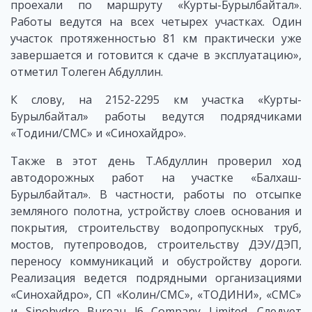
проехали по маршруту «Курты-Бурылбайтал».
Работы ведутся на всех четырех участках. Один
участок протяженностью 81 км практически уже
завершается и готовится к сдаче в эксплуатацию»,
отметил Толеген Абдуллин.
К слову, на 2152-2295 км участка «Курты-
Бурылбайтал» работы ведутся подрядчиками
«Тодини/СМС» и «Синохайдро».
Также в этот день Т.Абдуллин проверил ход
автодорожных работ на участке «Балхаш-
Бурылбайтал». В частности, работы по отсыпке
земляного полотна, устройству слоев основания и
покрытия, строительству водопропускных труб,
мостов, путепроводов, строительству ДЭУ/ДЭП,
переносу коммуникаций и обустройству дороги.
Реализация ведется подрядными организациями
«Синохайдро», СП «Колин/СМС», «ТОДИНИ», «СМС»
и Sinohydro Bureau l6 Company Limited. Следует