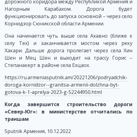
дорожного коридора между Республикой Армения и
Нагорным Карабахом. Дорога будет
функционировать до запуска основной – через село
Корнидзор Сюникской области Армении.
Она начинается чуть выше села Ахавно (ближе к
селу Тех) и заканчивается мостом через реку
Хакари. Дальше дорога пролегает через села Хин
Шен и Мец Шен и выходит на трассу Горис –
Степанакерт в районе села Ехцаох.
https://ru.armeniasputnik.am/20221206/podryadchik-
doroga-kornidzor--granitsa-armenii-dolzhna-byt-
gotova-k-1-aprelya-2023-g-52244950.html
Когда завершится строительство дороги
«Север-Юг»: в министерстве отчитались по
траншам
Sputnik Армения, 10.12.2022