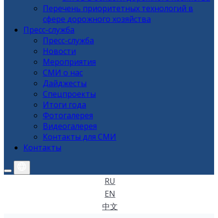
Перечень приоритетных технологий в
сфере дорожного хозяйства
Пресс-служба
Пресс-служба
Новости
Мероприятия
СМИ о нас
Дайджесты
Спецпроекты
Итоги года
Фотогалерея
Видеогалерея
Контакты для СМИ
Контакты
RU
EN
中文