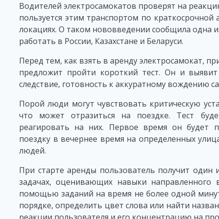
Водителей электросамокатов проверят на реакцию. 
пользуется этим транспортом по краткосрочной 
локациях. О таком нововведении сообщила одна и
работать в России, Казахстане и Беларуси.
Перед тем, как взять в аренду электросамокат, п
предложит пройти короткий тест. Он и выявит 
следствие, готовность к аккуратному вождению с
Порой люди могут чувствовать критическую уста
что может отразиться на поездке. Тест буд
реагировать на них. Первое время он будет п
поездку в вечернее время на определенных улиц
людей.
При старте аренды пользователь получит один и
задачах, оценивающих навыки направленного в
помощью заданий на время не более одной минут
порядке, определить цвет слова или найти назва
реакции пользователя и его концентрацию на пр