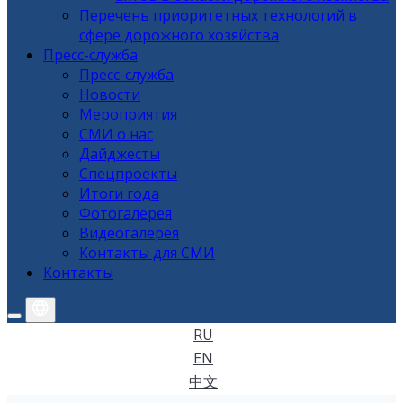
Перечень приоритетных технологий в
сфере дорожного хозяйства
Пресс-служба
Пресс-служба
Новости
Мероприятия
СМИ о нас
Дайджесты
Спецпроекты
Итоги года
Фотогалерея
Видеогалерея
Контакты для СМИ
Контакты
RU
EN
中文