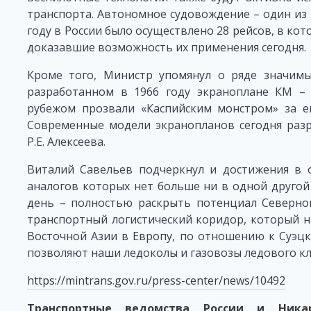
транспорта. Автономное судовождение – один из
году в России было осуществлено 28 рейсов, в ко
доказавшие возможность их применения сегодня.
Кроме того, Министр упомянул о ряде значимы
разработанном в 1966 году экраноплане КМ – 
рубежом прозвали «Каспийским монстром» за е
Современные модели экранопланов сегодня раз
Р.Е. Алексеева.
Виталий Савельев подчеркнул и достижения в о
аналогов которых нет больше ни в одной другой
день – полностью раскрыть потенциал Северног
транспортный логистический коридор, который н
Восточной Азии в Европу, по отношению к Суэцко
позволяют наши ледоколы и газовозы ледового клас
https://mintrans.gov.ru/press-center/news/10492
Транспортные ведомства России и Никар