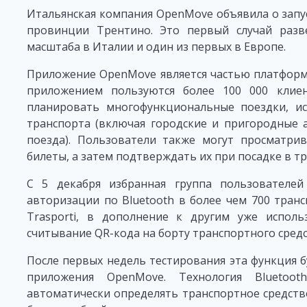
Итальянская компания OpenMove объявила о запус
провинции Трентино. Это первый случай разв
масштаба в Италии и один из первых в Европе.
Приложение OpenMove является частью платформ
приложением пользуются более 100 000 клие
планировать многофункциональные поездки, ис
транспорта (включая городские и пригородные 
поезда). Пользователи также могут просматри
билеты, а затем подтверждать их при посадке в т
С 5 декабря избранная группа пользователе
авторизации по Bluetooth в более чем 700 транс
Trasporti, в дополнение к другим уже испол
считывание QR-кода на борту транспортного средс
После первых недель тестирования эта функция б
приложения OpenMove. Технология Bluetoot
автоматически определять транспортное средство