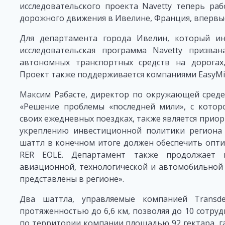
исследовательского проекта Navetty теперь ра
дорожного движения в Ивелине, Франция, впервые
Для департамента города Ивелин, который ин
исследовательская программа Navetty призван
автономных транспортных средств на дорогах
Проект также поддерживается компаниями EasyMile
Максим Рабасте, директор по окружающей среде
«Решение проблемы «последней мили», с котор
своих ежедневных поездках, также является прио
укреплению инвестиционной политики региона 
шаттл в конечном итоге должен обеспечить опт
RER EOLE. Департамент также продолжает 
авиационной, технологической и автомобильно
представлены в регионе».
Два шаттла, управляемые компанией Transd
протяженностью до 6,6 км, позволяя до 10 сотру
по территории компании площадью 92 гектара, га