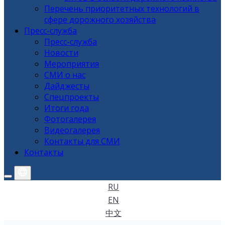
Перечень приоритетных технологий в
сфере дорожного хозяйства
Пресс-служба
Пресс-служба
Новости
Мероприятия
СМИ о нас
Дайджесты
Спецпроекты
Итоги года
Фотогалерея
Видеогалерея
Контакты для СМИ
Контакты
RU
EN
中文