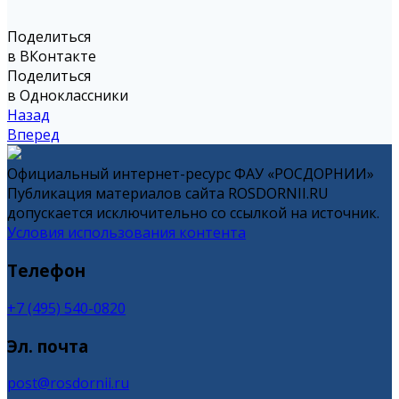
Поделиться
в ВКонтакте
Поделиться
в Одноклассники
Назад
Вперед
Официальный интернет-ресурс ФАУ «РОСДОРНИИ»
Публикация материалов сайта ROSDORNII.RU
допускается исключительно со ссылкой на источник.
Условия использования контента
Телефон
+7 (495) 540-0820
Эл. почта
post@rosdornii.ru