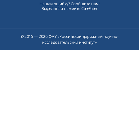
Нашли ошибку? Сообщите нам!
Выделите и нажмите Ctr+Enter
© 2015 — 2026 ФАУ «Российский дорожный научно-
исследовательский институт»
Присоединяйтесь к официальному
каналу в Max