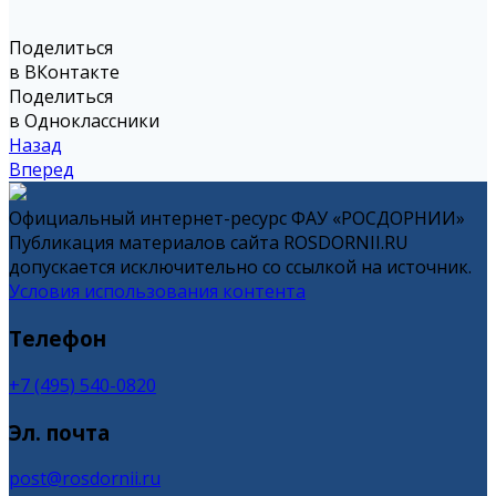
Поделиться
в ВКонтакте
Поделиться
в Одноклассники
Назад
Вперед
Официальный интернет-ресурс ФАУ «РОСДОРНИИ»
Публикация материалов сайта ROSDORNII.RU
допускается исключительно со ссылкой на источник.
Условия использования контента
Телефон
+7 (495) 540-0820
Эл. почта
post@rosdornii.ru