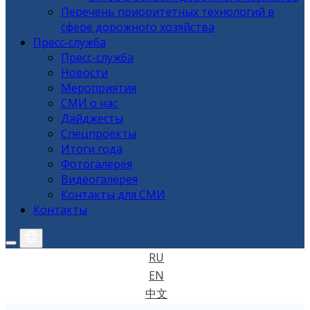
Перечень приоритетных технологий в
сфере дорожного хозяйства
Пресс-служба
Пресс-служба
Новости
Мероприятия
СМИ о нас
Дайджесты
Спецпроекты
Итоги года
Фотогалерея
Видеогалерея
Контакты для СМИ
Контакты
RU
EN
中文