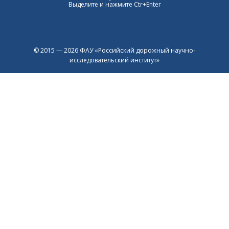
Выделите и нажмите Ctr+Enter
© 2015 — 2026 ФАУ «Российский дорожный научно-
исследовательский институт»
Присоединяйтесь к официальному
каналу в Max