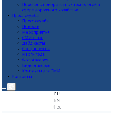
Перечень приоритетных технологий в
сфере дорожного хозяйства
Пресс-служба
Пресс-служба
Новости
Мероприятия
СМИ о нас
Дайджесты
Спецпроекты
Итоги года
Фотогалерея
Видеогалерея
Контакты для СМИ
Контакты
RU
EN
中文