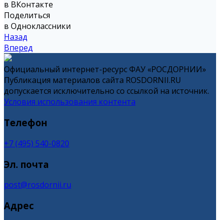
в ВКонтакте
Поделиться
в Одноклассники
Назад
Вперед
Официальный интернет-ресурс ФАУ «РОСДОРНИИ»
Публикация материалов сайта ROSDORNII.RU
допускается исключительно со ссылкой на источник.
Условия использования контента
Телефон
+7 (495) 540-0820
Эл. почта
post@rosdornii.ru
Адрес