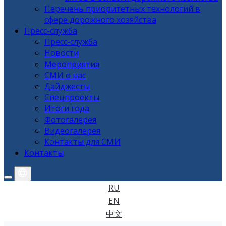
Перечень приоритетных технологий в
сфере дорожного хозяйства
Пресс-служба
Пресс-служба
Новости
Мероприятия
СМИ о нас
Дайджесты
Спецпроекты
Итоги года
Фотогалерея
Видеогалерея
Контакты для СМИ
Контакты
RU
EN
中文