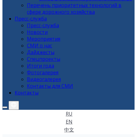
Перечень приоритетных технологий в
сфере дорожного хозяйства
Пресс-служба
Пресс-служба
Новости
Мероприятия
СМИ о нас
Дайджесты
Спецпроекты
Итоги года
Фотогалерея
Видеогалерея
Контакты для СМИ
Контакты
RU
EN
中文