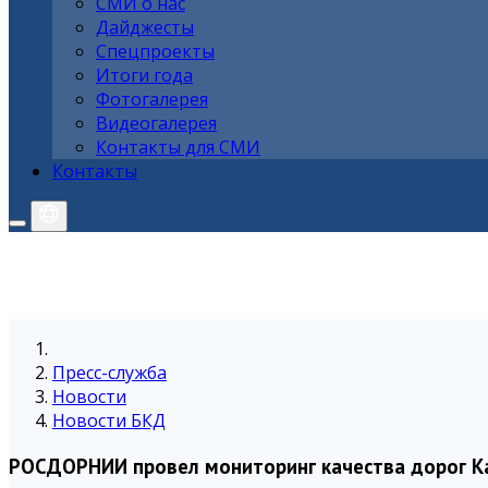
СМИ о нас
Дайджесты
Спецпроекты
Итоги года
Фотогалерея
Видеогалерея
Контакты для СМИ
Контакты
Пресс-служба
Новости
Новости БКД
РОСДОРНИИ провел мониторинг качества дорог К