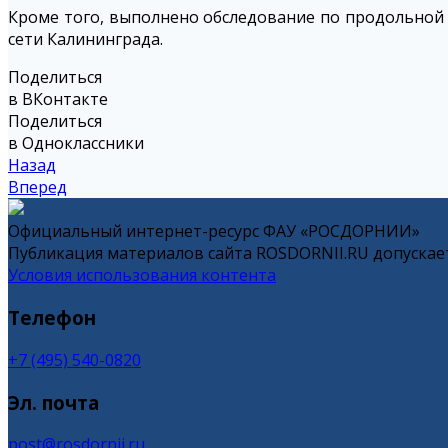
Кроме того, выполнено обследование по продольной 
сети Калининграда.
Поделиться
в ВКонтакте
Поделиться
в Одноклассники
Назад
Вперед
Официальный интернет-ресурс ФАУ «РОСДОРНИИ»
Публикация материалов сайта ROSDORNII.RU допускает
Условия использования контента
Телефон
+7 (495) 540-0820
Эл. почта
post@rosdornii.ru