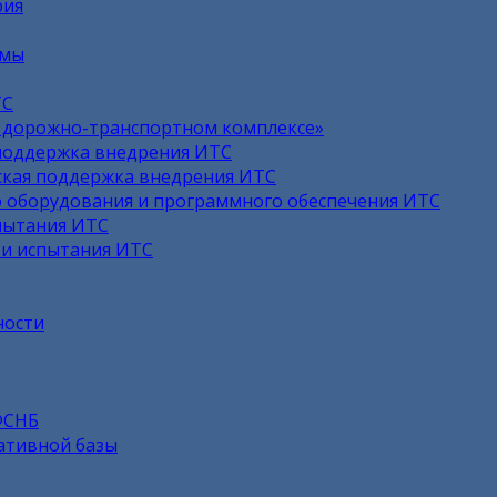
рия
емы
ТС
в дорожно-транспортном комплексе»
поддержка внедрения ИТС
кая поддержка внедрения ИТС
 оборудования и программного обеспечения ИТС
пытания ИТС
 и испытания ИТС
ности
ФСНБ
ативной базы