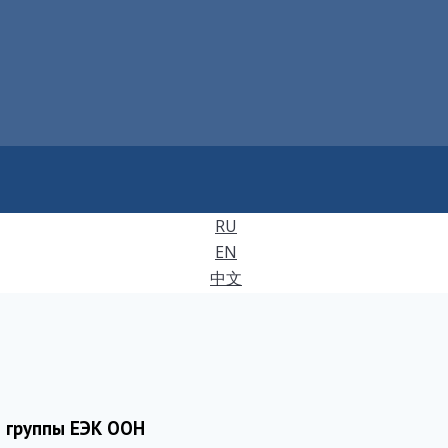
RU
EN
中文
й группы ЕЭК ООН