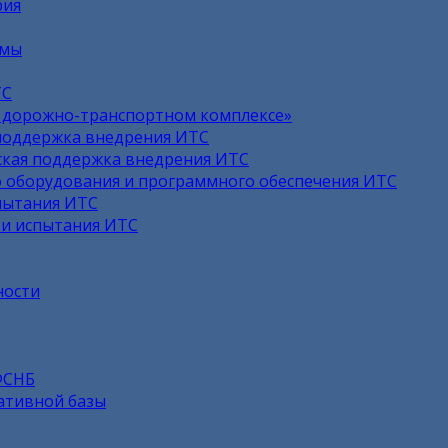
рия
емы
ТС
в дорожно-транспортном комплексе»
поддержка внедрения ИТС
кая поддержка внедрения ИТС
 оборудования и программного обеспечения ИТС
пытания ИТС
 и испытания ИТС
ности
ФСНБ
ативной базы