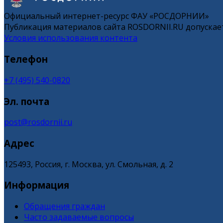
Официальный интернет-ресурс ФАУ «РОСДОРНИИ»
Публикация материалов сайта ROSDORNII.RU допускает
Условия использования контента
Телефон
+7 (495) 540-0820
Эл. почта
post@rosdornii.ru
Адрес
125493, Россия, г. Москва, ул. Смольная, д. 2
Информация
Обращения граждан
Часто задаваемые вопросы