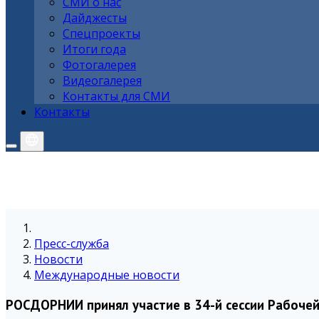
СМИ о нас
Дайджесты
Спецпроекты
Итоги года
Фотогалерея
Видеогалерея
Контакты для СМИ
Контакты
Пресс-служба
Новости
Международные новости
РОСДОРНИИ принял участие в 34-й сессии Рабоче