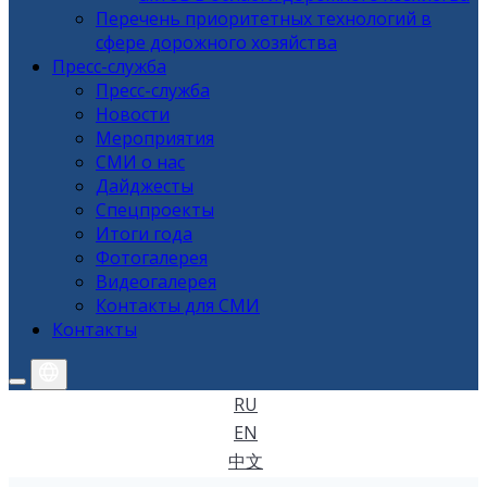
Перечень приоритетных технологий в
сфере дорожного хозяйства
Пресс-служба
Пресс-служба
Новости
Мероприятия
СМИ о нас
Дайджесты
Спецпроекты
Итоги года
Фотогалерея
Видеогалерея
Контакты для СМИ
Контакты
RU
EN
中文