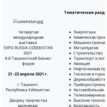
Тематические разде
Четвертая
Энергетика
международная
Химическая про
выставка
Машиностроени
EXPO-RUSSIA UZBEKISTAN
Металлургия
2021
Строительство
4-й Ташкентский бизнес-
Транспорт и лог
форум
Авиация
Нефтегазовая п
21 -23 апреля 2021 г.
Геология и гор
Деревообработк
г. Ташкент,
Приборостроени
Республика Узбекистан
Автомобильная 
Телекоммуникаци
Дворец творчества
Высокие техноло
молодежи
Безопасность