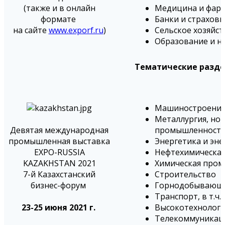
(также и в онлайн
Медицина и фар
формате
Банки и страхов
на сайте
www.exporf.ru
)
Сельское хозяйс
Образование и н
Тематические разде
Машиностроени
Металлургия, но
Девятая международная
промышленност
промышленная выставка
Энергетика и эн
EXPO-RUSSIA
Нефтехимическая
KAZAKHSTAN 2021
Химическая про
7-й Казахстанский
Строительство
бизнес-форум
Горнодобывающ
Транспорт, в т.ч
23-25 июня 2021 г.
Высокотехнологи
Телекоммуникаци