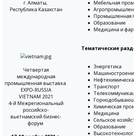
г. Алматы,
Мебельная пром
Республика Казахстан
Агропромышленн
Промышленная б
Образование
Медицина и фар
Тематические разде
Энергетика
Четвертая
Машиностроени
международная
Нефтехимическая
промышленная выставка
Транспорт
EXPO-RUSSIA
Телекоммуникаци
VIETNAM 2021
Горнодобывающ
4-й Межрегиональный
Химическая про
российско-
Медицина
вьетнамский бизнес-
Сельское хозяйс
форум
Образование
Высокотехнологи