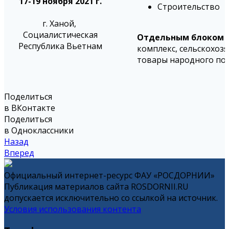
17-19 ноября 2021 г.
Строительство
г. Ханой,
Социалистическая
Отдельным блоком н
Республика Вьетнам
комплекс, сельскохоз
товары народного пот
Поделиться
в ВКонтакте
Поделиться
в Одноклассники
Назад
Вперед
Официальный интернет-ресурс ФАУ «РОСДОРНИИ»
Публикация материалов сайта ROSDORNII.RU
допускается исключительно со ссылкой на источник.
Условия использования контента