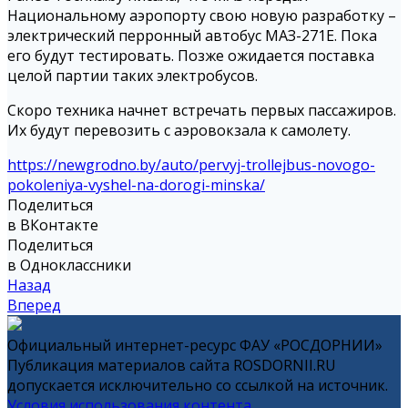
Национальному аэропорту свою новую разработку –
электрический перронный автобус МАЗ-271Е. Пока
его будут тестировать. Позже ожидается поставка
целой партии таких электробусов.
Скоро техника начнет встречать первых пассажиров.
Их будут перевозить с аэровокзала к самолету.
https://newgrodno.by/auto/pervyj-trollejbus-novogo-
pokoleniya-vyshel-na-dorogi-minska/
Поделиться
в ВКонтакте
Поделиться
в Одноклассники
Назад
Вперед
Официальный интернет-ресурс ФАУ «РОСДОРНИИ»
Публикация материалов сайта ROSDORNII.RU
допускается исключительно со ссылкой на источник.
Условия использования контента