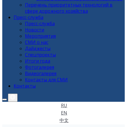
Перечень приоритетных технологий в
сфере дорожного хозяйства
Пресс-служба
Пресс-служба
Новости
Мероприятия
СМИ о нас
Дайджесты
Спецпроекты
Итоги года
Фотогалерея
Видеогалерея
Контакты для СМИ
Контакты
RU
EN
中文