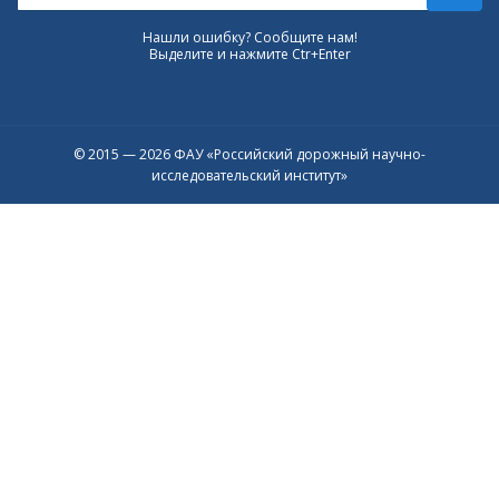
Нашли ошибку? Сообщите нам!
Выделите и нажмите Ctr+Enter
© 2015 — 2026 ФАУ «Российский дорожный научно-
исследовательский институт»
Присоединяйтесь к официальному
каналу в Max