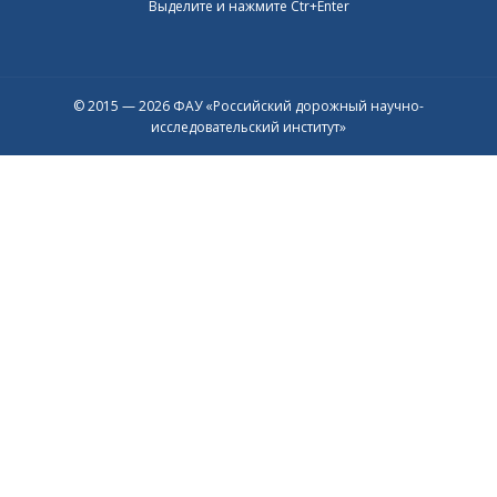
Выделите и нажмите Ctr+Enter
© 2015 — 2026 ФАУ «Российский дорожный научно-
исследовательский институт»
Присоединяйтесь к официальному
каналу в Max