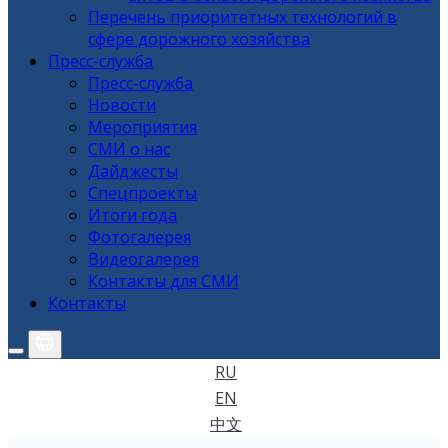
Перечень приоритетных технологий в
сфере дорожного хозяйства
Пресс-служба
Пресс-служба
Новости
Мероприятия
СМИ о нас
Дайджесты
Спецпроекты
Итоги года
Фотогалерея
Видеогалерея
Контакты для СМИ
Контакты
RU
EN
中文