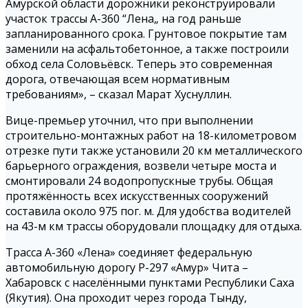
Амурской области дорожники реконструировали
участок трассы А-360 “Лена„ на год раньше
запланированного срока. Грунтовое покрытие там
заменили на асфальтобетонное, а также построили
обход села Соловьёвск. Теперь это современная
дорога, отвечающая всем нормативным
требованиям», – сказал Марат Хуснуллин.
Вице-премьер уточнил, что при выполнении
строительно-монтажных работ на 18-километровом
отрезке пути также установили 20 км металлического
барьерного ограждения, возвели четыре моста и
смонтировали 24 водопропускные трубы. Общая
протяжённость всех искусственных сооружений
составила около 975 пог. м. Для удобства водителей
на 43-м км трассы оборудовали площадку для отдыха.
Трасса А-360 «Лена» соединяет федеральную
автомобильную дорогу Р-297 «Амур» Чита –
Хабаровск с населёнными пунктами Республики Саха
(Якутия). Она проходит через города Тынду,