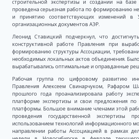
строительной экспертизы и создании на базе
проведена серьезная работа по формированию не
и принятию соответствующих изменений в У
организационных документов АЭР.
Леонид Ставицкий подчеркнул, что достигнут
конструктивной работе Правления при выраб
формированию структуры Ассоциации, требовани
необходимых локальных актов объединения. Было 
вырабатывались оптимальные и оправданные реш
Рабочая группа по цифровому развитию инс
Правления Алексеем Свинарчуком, Рафаром 
прошлого года проанализировала работу экс
платформе экспертизы и свои предложения по 
платформы. Большое внимание членами этой рабо
проведения государственной экспертизы п
использованием технологий информационного мо
направлении работы Ассоциацией в рамках де
недели в Новосибирске в феврале текущег