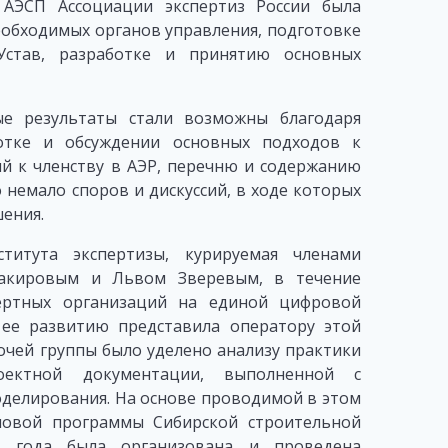
 АЭСП Ассоциации экспертиз России была
обходимых органов управления, подготовке
став, разработке и принятию основных
ые результаты стали возможны благодаря
отке и обсуждении основных подходов к
й к членству в АЭР, перечню и содержанию
немало споров и дискуссий, в ходе которых
ения.
титута экспертизы, курируемая членами
Шакировым и Львом Зверевым, в течение
пертных организаций на единой цифровой
ее развитию представила оператору этой
чей группы было уделено анализу практики
роектной документации, выполненной с
делирования. На основе проводимой в этом
ловой программы Сибирской строительной
о года была организована и проведена