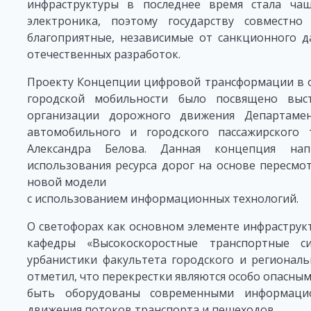
инфраструктуры в последнее время стала ча
электроника, поэтому государству совместн
благоприятные, независимые от санкционного д
отечественных разработок.
Проекту Концепции цифровой трансформации в о
городской мобильности было посвящено выст
организации дорожного движения Департамен
автомобильного и городского пассажирского
Александра Белова. Данная концепция на
использования ресурса дорог на основе пересм
новой модели
с использованием информационных технологий.
О светофорах как основном элементе инфраструкт
кафедры «Высокоскоростные транспортные
урбанистики факультета городского и регионал
отметил, что перекрестки являются особо опасны
быть оборудованы современными информаци
движения потоков транспорта и пешеходов.