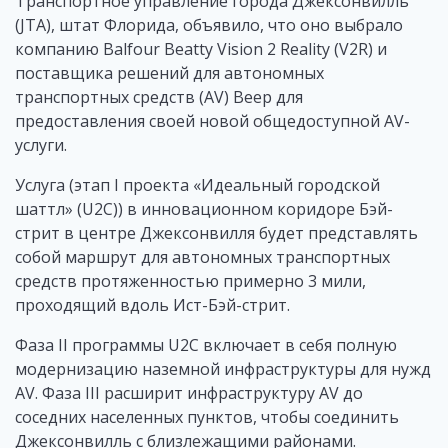
Транспортное управление города Джексонвилль
(JTA), штат Флорида, объявило, что оно выбрало
компанию Balfour Beatty Vision 2 Reality (V2R) и
поставщика решений для автономных
транспортных средств (AV) Beep для
предоставления своей новой общедоступной AV-
услуги.
Услуга (этап I проекта «Идеальный городской
шаттл» (U2C)) в инновационном коридоре Бэй-
стрит в центре Джексонвилля будет представлять
собой маршрут для автономных транспортных
средств протяженностью примерно 3 мили,
проходящий вдоль Ист-Бэй-стрит.
Фаза II программы U2C включает в себя полную
модернизацию наземной инфраструктуры для нужд
AV. Фаза III расширит инфраструктуру AV до
соседних населенных пунктов, чтобы соединить
Джексонвилль с близлежащими районами.