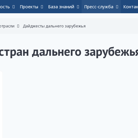
ость
Проекты
База знаний
Пресс-служба
Конта
отрасли
Дайджесты дальнего зарубежья
стран дальнего зарубежья