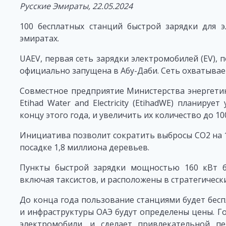
Русские Эмираты, 22.05.2024
100 бесплатных станций быстрой зарядки для э
эмиратах.
UAEV, первая сеть зарядки электромобилей (EV),
официально запущена в Абу-Даби. Сеть охватывает
Совместное предприятие Министерства энергетик
Etihad Water and Electricity (EtihadWE) планиру
концу этого года, и увеличить их количество до 100
Инициатива позволит сократить выбросы CO2 на 10
посадке 1,8 миллиона деревьев.
Пункты быстрой зарядки мощностью 160 кВт бу
включая таксистов, и расположены в стратегическ
До конца года пользование станциями будет бес
и инфраструктуры ОАЭ будут определены цены. Го
электромобили, и сделает привлекательной пе