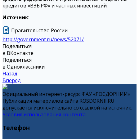
кредитов «ВЭБ.РФ» и частных инвестиций.
Источник
:
Правительство России
http://government.ru/news/52071/
Поделиться
в ВКонтакте
Поделиться
в Одноклассники
Назад
Вперед
Официальный интернет-ресурс ФАУ «РОСДОРНИИ»
Публикация материалов сайта ROSDORNII.RU
допускается исключительно со ссылкой на источник.
Условия использования контента
Телефон