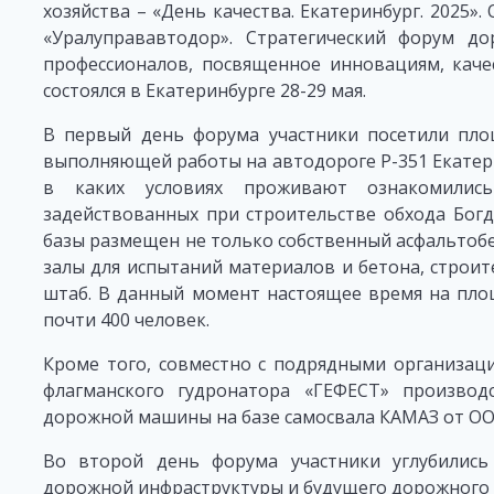
хозяйства – «День качества. Екатеринбург. 2025
«Уралуправавтодор». Стратегический форум д
профессионалов, посвященное инновациям, каче
состоялся в Екатеринбурге 28-29 мая.
В первый день форума участники посетили пло
выполняющей работы на автодороге Р-351 Екатерин
в каких условиях проживают ознакомились
задействованных при строительстве обхода Бог
базы размещен не только собственный асфальтобе
залы для испытаний материалов и бетона, строит
штаб. В данный момент настоящее время на пло
почти 400 человек.
Кроме того, совместно с подрядными организац
флагманского гудронатора «ГЕФЕСТ» произво
дорожной машины на базе самосвала КАМАЗ от О
Во второй день форума участники углубилис
дорожной инфраструктуры и будущего дорожного 