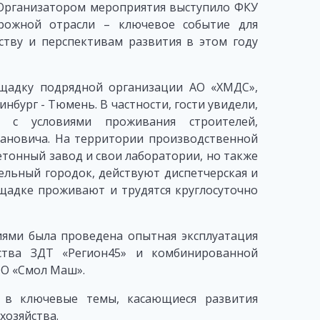
». Организатором мероприятия выступило ФКУ
орожной отрасли – ключевое событие для
ству и перспективам развития в этом году
щадку подрядной организации АО «ХМДС»,
бург - Тюмень. В частности, гости увидели,
 с условиями проживания строителей,
дановича. На территории производственной
тонный завод и свои лаборатории, но также
ельный городок, действуют диспетчерская и
щадке проживают и трудятся круглосуточно
иями была проведена опытная эксплуатация
дства ЗДТ «Регион45» и комбинированной
ОО «Смол Маш».
ь в ключевые темы, касающиеся развития
хозяйства.