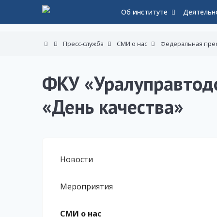
Об институте
Деятельн
Пресс-служба
СМИ о нас
Федеральная пре
ФКУ «Уралуправтод
«День качества»
Новости
Мероприятия
СМИ о нас