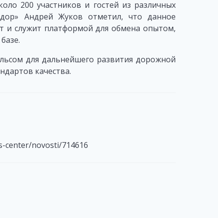
коло 200 участников и гостей из различных
одор» Андрей Жуков отметил, что данное
т и служит платформой для обмена опытом,
базе.
ульсом для дальнейшего развития дорожной
ндартов качества.
ss-center/novosti/714616