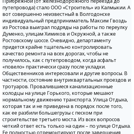
Прибрежной (от железнодорожного переезда до
путепровода) стало ООО «Строитель» из Калмыкии. А
вот совершенно неизвестный в Волгодонске
индивидуальный предприниматель Максим Гвоздь
из Ростова выиграл подряды на работы по переулку
Думенко, улицам Химиков и Окружной, а также
Ростовскому шоссе. Очевидно, департаменту
придется крайне тщательно контролировать
качество ремонта на всех дорогах, чтобы не
получилось, как с путепроводом, когда асфальт
«повело» практически сразу после укладки.
Общественников интересовали и другие вопросы. В
частности, состояние внутриквартальных проездов и
тротуаров. Провалившиеся канализационные
колодцы на улице Горького, которые мешают
нормальному движению транспорта. Улица Отдыха,
которая так и не приведена в порядок после того,
как ее разбили большегрузы с песком при
строительстве третьего моста. Из всех вопросов
четкий ответ есть только на один – по улице Отдыха.
Ее полностью отремонтируют после завершения