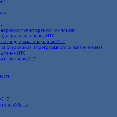
рия
емы
ТС
в дорожно-транспортном комплексе»
поддержка внедрения ИТС
кая поддержка внедрения ИТС
 оборудования и программного обеспечения ИТС
пытания ИТС
 и испытания ИТС
ности
ФСНБ
ативной базы