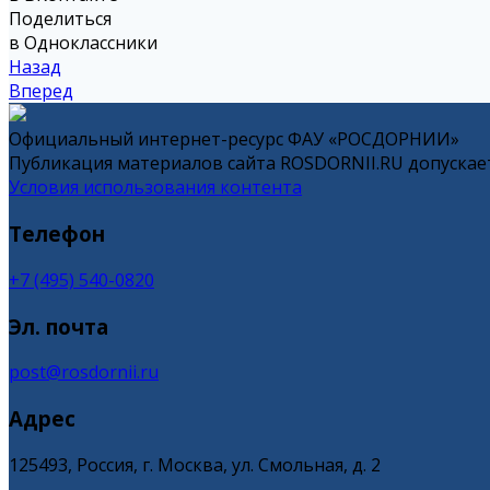
Поделиться
в Одноклассники
Назад
Вперед
Официальный интернет-ресурс ФАУ «РОСДОРНИИ»
Публикация материалов сайта ROSDORNII.RU допускает
Условия использования контента
Телефон
+7 (495) 540-0820
Эл. почта
post@rosdornii.ru
Адрес
125493, Россия, г. Москва, ул. Смольная, д. 2