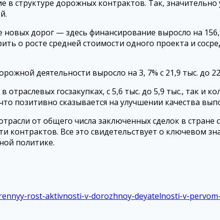
 в структуре дорожных контрактов. Так, значительно
й.
овых дорог — здесь финансирование выросло на 156,9 %
рить о росте средней стоимости одного проекта и соср
жной деятельности выросло на 3, 7% с 21,9 тыс. до 22,
траслевых госзакупках, с 5,6 тыс. до 5,9 тыс., так и ко
что позитивно сказывается на улучшении качества вып
расли от общего числа заключенных сделок в стране со
ости контрактов. Все это свидетельствует о ключевом з
нной политике.
rennyy-rost-aktivnosti-v-dorozhnoy-deyatelnosti-v-pervom