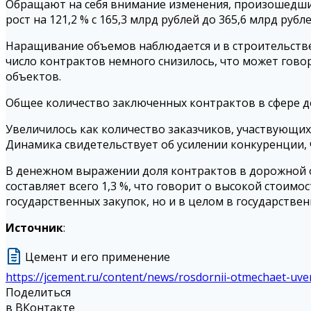
Обращают на себя внимание изменения, произошедшие
рост на 121,2 % с 165,3 млрд рублей до 365,6 млрд рубле
Наращивание объемов наблюдается и в строительстве н
число контрактов немного снизилось, что может гово
объектов.
Общее количество заключенных контрактов в сфере доро
Увеличилось как количество заказчиков, участвующих в о
Динамика свидетельствует об усилении конкуренции, 
В денежном выражении доля контрактов в дорожной от
составляет всего 1,3 %, что говорит о высокой стоим
государственных закупок, но и в целом в государстве
Источник
:
Цемент и его применение
https://jcement.ru/content/news/rosdornii-otmechaet-uve
Поделиться
в ВКонтакте