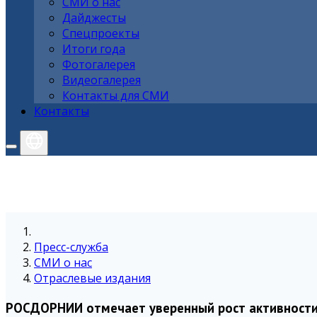
СМИ о нас
Дайджесты
Спецпроекты
Итоги года
Фотогалерея
Видеогалерея
Контакты для СМИ
Контакты
Пресс-служба
СМИ о нас
Отраслевые издания
РОСДОРНИИ отмечает уверенный рост активности 