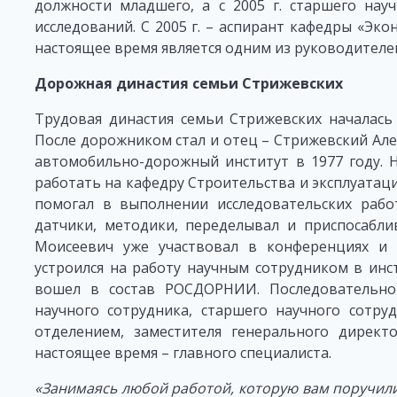
должности младшего, а с 2005 г. старшего нау
исследований. С 2005 г. – аспирант кафедры «Эк
настоящее время является одним из руководител
Дорожная династия семьи Стрижевских
Трудовая династия семьи Стрижевских началась
После дорожником стал и отец – Стрижевский Ал
автомобильно-дорожный институт в 1977 году. Н
работать на кафедру Строительства и эксплуатац
помогал в выполнении исследовательских работ
датчики, методики, переделывал и приспосаблив
Моисеевич уже участвовал в конференциях и в
устроился на работу научным сотрудником в инс
вошел в состав РОСДОРНИИ. Последовательно
научного сотрудника, старшего научного сотру
отделением, заместителя генерального директо
настоящее время – главного специалиста.
«Занимаясь любой работой, которую вам поручили,