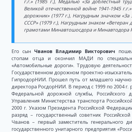
г.г.» (1985 г.), Медалью «За доблестный тр
Великой отечественной войне 1941-1945 г.г.
дорожник» (1977 г.), Нагрудным значком «За
СССР» (1979 г.), Нагрудным знаком «Ветеран 
грамотами Минавтошосдора и Минавтодора 
Его сын
Чванов Владимир Викторович
поше
стопам отца и окончил МАДИ по специальн
«Автомобильные дороги». Трудовую деятельност
Государственном дорожном проектно-изыскательс
ГипродорНИИ. Прошел путь от младшего научног
директора РосдорНИИ. В период с 1999 по 2004 г.
Федеральной дорожной службы, Российского д
Управления Министерства транспорта Российской
2000 г. Указом Президента Российской Федераци
разряд – государственный советник Российской 
Чванов – первый заместитель генерального ди
государственного унитарного предприятия «Росс