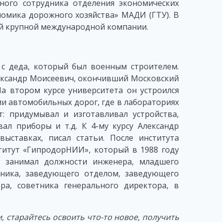
чного сотрудника отделения экономических
ономика дорожного хозяйства» МАДИ (ГТУ). В
ей крупной международной компании.
 с деда, который был военным строителем.
ександр Моисеевич, окончивший Московский
а втором курсе университета он устроился
ии автомобильных дорог, где в лабораториях
: придумывал и изготавливал устройства,
ал приборы и т.д. К 4-му курсу Александр
ыставках, писал статьи. После института
титут «ГипродорНИИ», который в 1988 году
 занимал должности инженера, младшего
дника, заведующего отделом, заведующего
ра, советника генерального директора, в
 старайтесь освоить что-то новое, получить