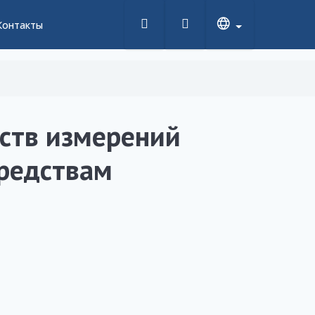
Контакты
дств измерений
средствам