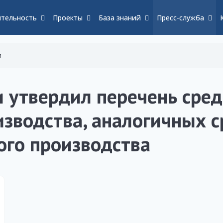
тельность
Проекты
База знаний
Пресс-служба
и
 утвердил перечень сре
изводства, аналогичных 
ого производства