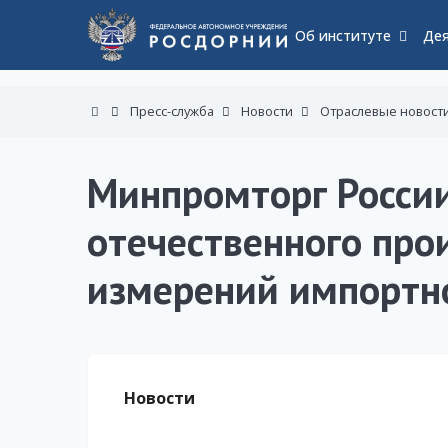
Об институте
Дея
Пресс-служба
Новости
Отраслевые новост
Минпромторг России
отечественного про
измерений импортн
Новости