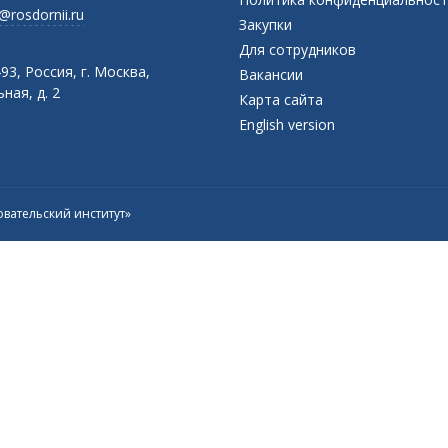
@rosdornii.ru
Закупки
Для сотрудников
93, Россия, г. Москва,
Вакансии
ная, д. 2
Карта сайта
English version
вательский институт»
Присоединяйтесь к официальному
каналу в Max