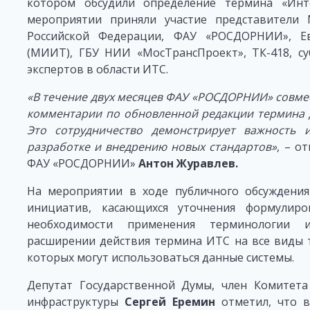
котором обсудили определение термина «Инт
мероприятии приняли участие представители 
Российской Федерации, ФАУ «РОСДОРНИИ», Ев
(МИИТ), ГБУ НИИ «МосТрансПроект», ТК-418, с
экспертов в области ИТС.
«В течение двух месяцев ФАУ «РОСДОРНИИ» совме
комментарии по обновленной редакции термина д
Это сотрудничество демонстрирует важность и
разработке и внедрению новых стандартов»
, – о
ФАУ «РОСДОРНИИ»
Антон Журавлев.
На мероприятии в ходе публичного обсуждения
инициатив, касающихся уточнения формулир
необходимости применения терминологии 
расширении действия термина ИТС на все виды т
которых могут использоваться данные системы.
Депутат Государственной Думы, член Комитета
инфраструктуры
Сергей Еремин
отметил, что в