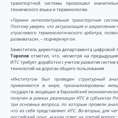
транспортной системы произошел значительн
технического языка и терминологии.
«Термин интеллектуальная транспортная систе
Поэтому уверен, что актуализация и закрепление 
отраслевого терминологического арбитра, позв
развиваться»,
– подчеркнул он.
Заместитель директора департамента цифрово
Торопов
отметил, что, несмотря на предыдущие
ИТС требует доработки с учетом развития систем 
технологий на дорогах общего пользования.
«Институтом был проведен структурный ана
применяются в мире, проанализированы межд
государств, входящих в Евразийский экономический
получен в рамках реализации ИТС в субъектах Р
три основных вопроса, по которым провели анали
что из себя представляют ИТС. Во-вторых, для ч
российский опыт, искали ответ на третий вопрос