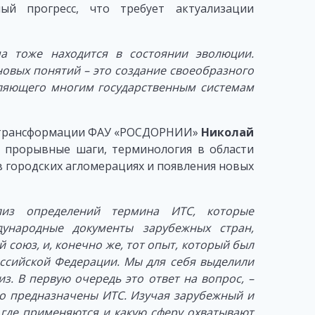
ый прогресс, что требует актуализации
ма тоже находится в состоянии эволюции.
новых понятий – это создание своеобразного
оляющего многим государственным системам
й трансформации ФАУ «РОСДОРНИИ»
Николай
 прорывные шаги, терминология в области
в городских агломерациях и появления новых
лиз определений термина ИТС, которые
ународные документы зарубежных стран,
 союз, и, конечно же, тот опыт, который был
оссийской Федерации. Мы для себя выделили
з. В первую очередь это ответ на вопрос, –
его предназначены ИТС. Изучая зарубежный и
: где применяются и какую сферу охватывают