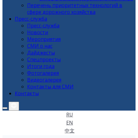
Перечень приоритетных технологий в
сфере дорожного хозяйства
Пресс-служба
Пресс-служба
Новости
Мероприятия
СМИ о нас
Дайджесты
Спецпроекты
Итоги года
Фотогалерея
Видеогалерея
Контакты для СМИ
Контакты
RU
EN
中文