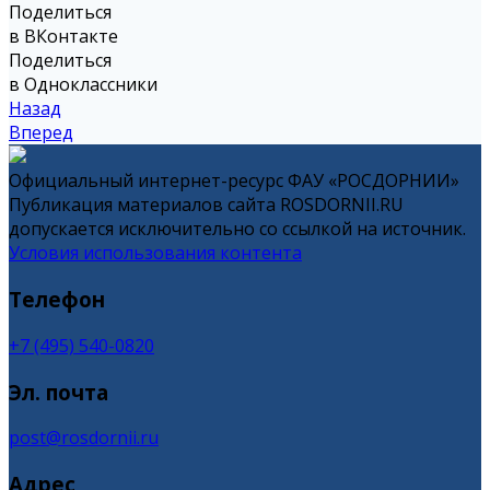
Поделиться
в ВКонтакте
Поделиться
в Одноклассники
Назад
Вперед
Официальный интернет-ресурс ФАУ «РОСДОРНИИ»
Публикация материалов сайта ROSDORNII.RU
допускается исключительно со ссылкой на источник.
Условия использования контента
Телефон
+7 (495) 540-0820
Эл. почта
post@rosdornii.ru
Адрес