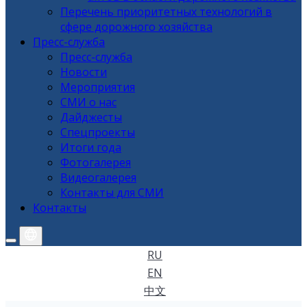
Перечень приоритетных технологий в
сфере дорожного хозяйства
Пресс-служба
Пресс-служба
Новости
Мероприятия
СМИ о нас
Дайджесты
Спецпроекты
Итоги года
Фотогалерея
Видеогалерея
Контакты для СМИ
Контакты
RU
EN
中文