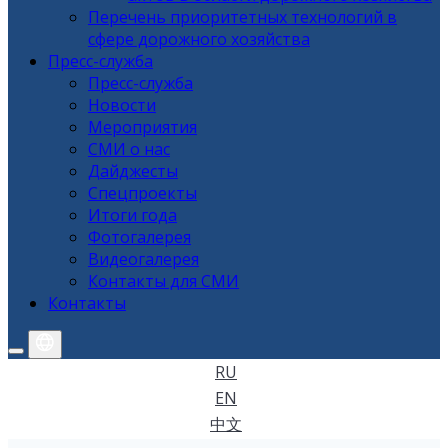
Перечень приоритетных технологий в
сфере дорожного хозяйства
Пресс-служба
Пресс-служба
Новости
Мероприятия
СМИ о нас
Дайджесты
Спецпроекты
Итоги года
Фотогалерея
Видеогалерея
Контакты для СМИ
Контакты
RU
EN
中文