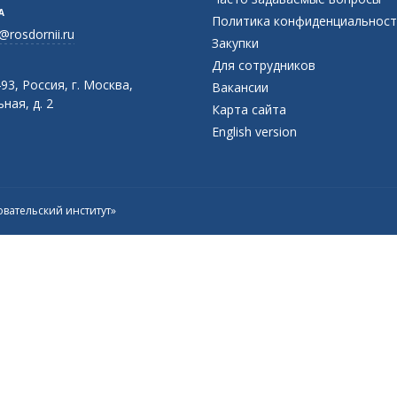
А
Политика конфиденциальност
@rosdornii.ru
Закупки
Для сотрудников
93, Россия, г. Москва,
Вакансии
ная, д. 2
Карта сайта
English version
вательский институт»
Присоединяйтесь к официальному
каналу в Max