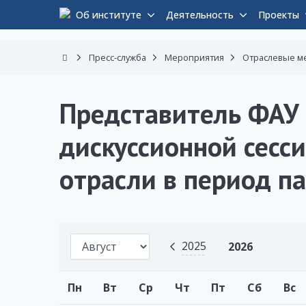
Об институте
Деятельность
Проекты
Пресс-служба
Мероприятия
Отраслевые м
Представитель ФАУ
дискуссионной сесс
отрасли в период п
2025
2026
Пн
Вт
Ср
Чт
Пт
Сб
Вс