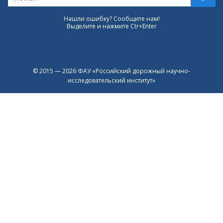
Нашли ошибку? Сообщите нам!
Выделите и нажмите Ctr+Enter
© 2015 — 2026 ФАУ «Российский дорожный научно-
исследовательский институт»
Присоединяйтесь к официальному
каналу в Max