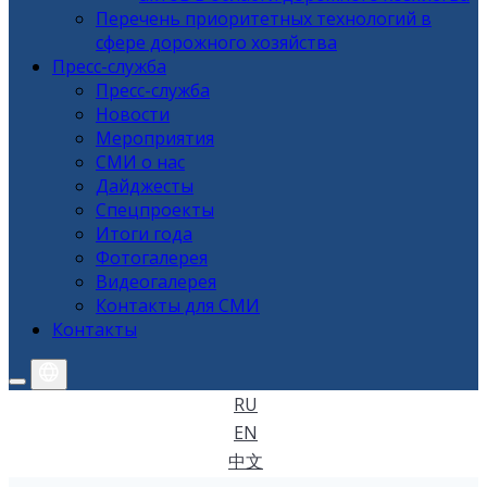
Перечень приоритетных технологий в
сфере дорожного хозяйства
Пресс-служба
Пресс-служба
Новости
Мероприятия
СМИ о нас
Дайджесты
Спецпроекты
Итоги года
Фотогалерея
Видеогалерея
Контакты для СМИ
Контакты
RU
EN
中文