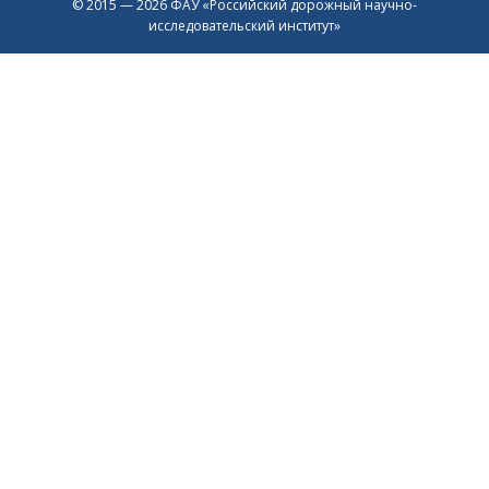
© 2015 — 2026 ФАУ «Российский дорожный научно-
исследовательский институт»
Присоединяйтесь к официальному
каналу в Max
Перейти в Max