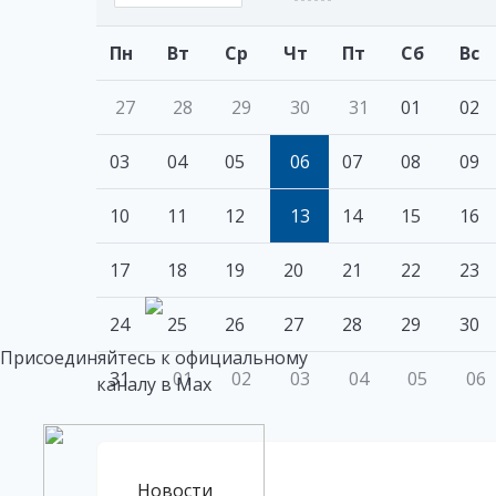
Пн
Вт
Ср
Чт
Пт
Сб
Вс
27
28
29
30
31
01
02
03
04
05
06
07
08
09
10
11
12
13
14
15
16
17
18
19
20
21
22
23
24
25
26
27
28
29
30
Присоединяйтесь к официальному
31
01
02
03
04
05
06
каналу в Max
Новости