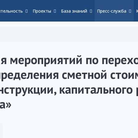
тельность
Проекты
База знаний
Пресс-служба
я мероприятий по перехо
пределения сметной стои
онструкции, капитального
а»