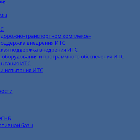
рия
емы
ТС
в дорожно-транспортном комплексе»
поддержка внедрения ИТС
кая поддержка внедрения ИТС
 оборудования и программного обеспечения ИТС
пытания ИТС
 и испытания ИТС
ности
ФСНБ
ативной базы