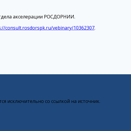
тдела акселерации РОСДОРНИИ.
s://consult.rosdorspk.ru/vebinary/10362307
.
ся исключительно со ссылкой на источник.