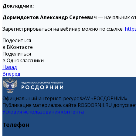
Докладчик:
Дормидонтов Александр Сергеевич
— начальник о
Зарегистрироваться на вебинар можно по ссылке:
http
Поделиться
в ВКонтакте
Поделиться
в Одноклассники
Назад
Вперед
Официальный интернет-ресурс ФАУ «РОСДОРНИИ»
Публикация материалов сайта ROSDORNII.RU допускает
Условия использования контента
Телефон