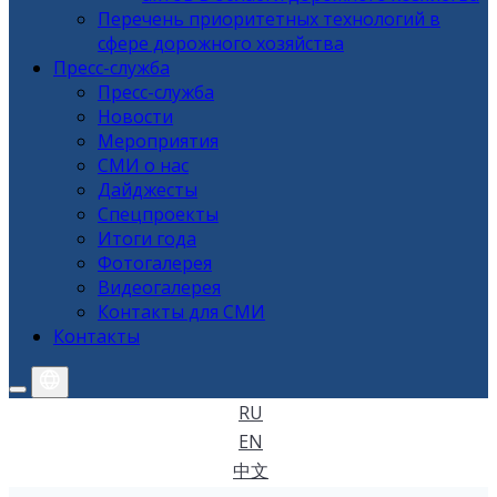
Перечень приоритетных технологий в
сфере дорожного хозяйства
Пресс-служба
Пресс-служба
Новости
Мероприятия
СМИ о нас
Дайджесты
Спецпроекты
Итоги года
Фотогалерея
Видеогалерея
Контакты для СМИ
Контакты
RU
EN
中文