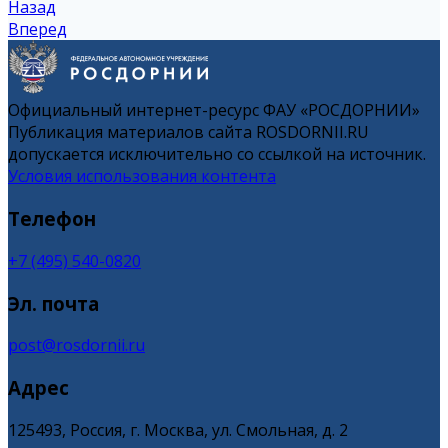
Назад
Вперед
Официальный интернет-ресурс ФАУ «РОСДОРНИИ»
Публикация материалов сайта ROSDORNII.RU
допускается исключительно со ссылкой на источник.
Условия использования контента
Телефон
+7 (495) 540-0820
Эл. почта
post@rosdornii.ru
Адрес
125493, Россия, г. Москва, ул. Смольная, д. 2